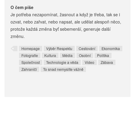
O čem píše
Je potřeba nezapomínat, žasnout a když je třeba, tak se i
ozvat, nebo zařvat, nebo napsat, ale udělat alespoň něco,
protože každá změna byť sebemenší, generuje další
změnu.
Homepage
Výběr Respektu
Cestování
Ekonomika
Fotografie
Kultura
Média
Osobní
Politika
Společnost
Technologie a věda
Video
Zábava
Zahraničí
To snad nemyslíte vážně